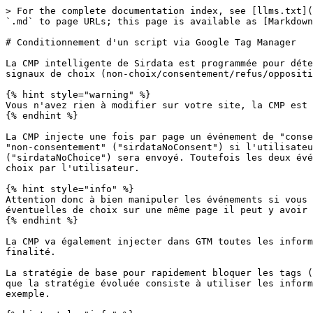
> For the complete documentation index, see [llms.txt](https://cmp.docs.sirdata.net/llms.txt). Markdown versions of documentation pages are available by appending `.md` to page URLs; this page is available as [Markdown](https://cmp.docs.sirdata.net/gestion-des-scripts/conditionnement-dun-script-via-google-tag-manager.md).

# Conditionnement d'un script via Google Tag Manager

La CMP intelligente de Sirdata est programmée pour détecter l'existence d'un dataLayer dédié à Google Tag Manager (GTM) ou en créer un pour injecter dans GTM les signaux de choix (non-choix/consentement/refus/opposition de l'utilisateur).

{% hint style="warning" %}
Vous n'avez rien à modifier sur votre site, la CMP est autonome.
{% endhint %}

La CMP injecte une fois par page un événement de "consentement" ("sirdataConsent") si l'utilisateur accepte déjà accepté les cookies (ou réside hors Europe), et/ou de "non-consentement" ("sirdataNoConsent") si l'utilisateur a refusé les cookies. Si l'utilisateur n'a pas encore fait de choix, un événement intermédiaire de non choix ("sirdataNoChoice") sera envoyé. Toutefois les deux événement sirdataConsent et sirdataNoConsent peuvent être envoyés sur une même page en cas de modification du choix par l'utilisateur.

{% hint style="info" %}
Attention donc à bien manipuler les événements si vous souhaitez mettre en place des conditionnements complexes : en fonction du choix et des modifications éventuelles de choix sur une même page il peut y avoir 2 événements liés au choix : sirdataConsent et sirdataNoConsent.
{% endhint %}

La CMP va également injecter dans GTM toutes les informations d'environnement et de choix pour permettre de mettre en œuvre la granularité des bases légales par finalité.

La stratégie de base pour rapidement bloquer les tags (balises) utilisant des cookies consiste donc à conditionner les balises au consentement ("événement"), tandis que la stratégie évoluée consiste à utiliser les informations transmises ("variables") pour vérifier la validité du consentement pour un partenaire en particulier par exemple.

{% hint style="info" %}
Important : Cette méthode permet une grande simplification technique des conditionnements. Néanmoins, il est important de garder en tête qu'une expertise juridique est nécessaire pour déterminer comment les réaliser vous-mêmes.

\
Pour chaque tag/balise, il faut :

* Étudier l’éventuelle présence de traceurs non exemptés (cookies, indexdb, local storage…) (Directive ePrivacy)
* Évaluer les traitements de données personnelles et le cas échéant les finalités poursuivies par vos partenaires et leurs bases légales respectives (RGPD)
* Déterminer si le tag/balise est automatiquement pris en charge par vos partenaires via les API de la CMP (exemple : le « Consent Mode » de Google et de Microsoft Bing)

N'hésitez pas à solliciter nos équipes pour que nous paramétrions ces conditionnements pour vous : <https://cmp.docs.sirdata.net/gestion-des-scripts/prestations-conditionnement-tags>
{% endhint %}

## 1) Création des événements

Dans votre compte GTM, rendez-vous dans la section "Déclencheurs" de votre espace de travail :

![](/files/-M_RIHQd1WywWbU4dnno)

Cliquez sur "Nouveau", puis paramétrez un premier événement personnalisé "Sirdata Consent" en sélectionnant un type de déclencheur "événement personnalisé" et en utilisant le nom d'événement "sirdataConsent" (sans majuscule initia