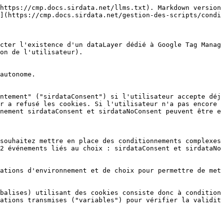
le ni espace), comme suit :

![](/files/-M_RIxRfPK02G8slBpkD)

Enregistrez et répétez l'opération pour paramétrer un second événement personnalisé nommé "Sirdata No Consent", en sélectionnant un type de déclencheur "événement personnalisé" et en utilisant le nom d'événement "sirdataNoConsent" (sans majuscule initiale ni espace), comme suit :

![](/files/-M_RJeNeqyYohqwAOyf0)

Vous avez désormais 2 événements à votre disposition, qui permettront à la CMP de piloter automatiquement vos tags.

![](/files/-M_RJq1gU0QMoXB_tVm7)

## 2) Conditionnement d'un tag

Rendez-vous maintenant dans la section "Balises" ou vous gérez vos tags :

![](/files/-M_RK8L6gudOH8wMECtI)

Éditez un tag existant ou créez-en un nouveau, en utilisant la balise (tag) de votre choix et en utilisant la deuxième section ("Déclenchement") pour ne déclencher la balise qu'en cas de consentement (cf. événement "Sirdata Consent" créé à l'étape 1) ou au contraire en cas non consentement si par exemple vous souhaitez déclencher un tag sans cookie en l'absence de consentement.

![](/files/-Mezt2VTc9skljGv6I-Q)

Il est bien entendu possible d'utiliser ce déclencheur en complément d'autres déclencheurs ou conditions externes à la CMP.

Votre tag est désormais conditionné et ne sera plus déclenché sans consentement préalable par exemple. C'est l'étape majeure, et nous vous conseillons ici de répéter cette opération pour tous les tags qui le nécessitent.

Ensuite, vous pouvez utiliser les informations envoyées par la CMP et créer des paramètres granulaires pour aller plus loin dans le contrôle.

## 3) Création de paramètres granulaires

La CMP intelligente de Sirdata transmet à GTM les signaux de choix conformément au standard du [TCF de l'IAB Europe](https://github.com/InteractiveAdvertisingBureau/GDPR-Transparency-and-Consent-Framework/blob/master/TCFv2/IAB%20Tech%20Lab%20-%20CMP%20API%20v2.md) :

| Paramètre                        | Valeur                                                                                                                                                                              |
| -------------------------------- | ----------------------------------------------------------------------------------------------------------------------------------------------------------------------------------- |
| sirdataGdprApplies               | Paramètre GDPR du TCF de l'IAB Europe : 1 si utilisateur soumis au RGPD, 0 sinon                                                                                                    |
| sirdataProviders                 | <p>ID des partenaires Google bénéficiant d'un consentement</p><p>Valeurs encadrées et séparées par des pipes. Exemple :</p>                                                         |
| sirdataVendors                   | <p>ID des partenaires IAB bénéficiant d'un consentement.</p><p><br>Valeurs encadrées et séparées par des pipes. Exemple :</p>                                                       |
| sirdataVendorsLI                 | <p>ID des partenaires IAB ayant établi un intérêt légitime.</p><p><br>Valeurs encadrées et séparées par des pipes. Exemple :</p>                                                    |
| sirdataExtraVendors              | <p>ID des partenaires Sirdata bénéficiant d'un consentement.</p><p><br>Valeurs encadrées et séparées par des pipes. Exemple :</p>                                                   |
| sirdataExtraVendorsLI            |