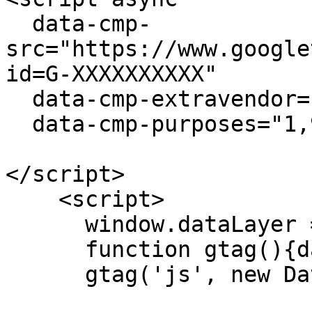
  data-cmp-
src="https://www.google
id=G-XXXXXXXXXX"

  data-cmp-extravendor="8"

  data-cmp-purposes="1,9,10">

</script>

    <script>

      window.dataLayer = window.dataLayer || [];

      function gtag(){dataLayer.push(arguments);}

      gtag('js', new Date());
