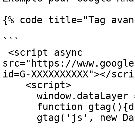
{% code title="Tag avan
```

 <script async 
src="https://www.google
id=G-XXXXXXXXXX"></scrip
    <script>

      window.dataLayer = window.dataLayer || [];

      function gtag(){dataLayer.push(arguments);}

      gtag('js', new Date());
