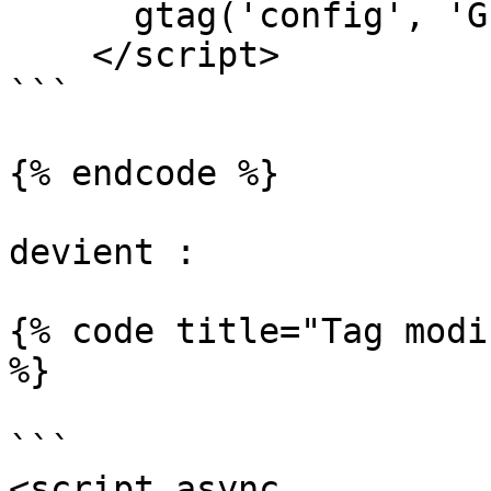
      gtag('config', 'G-XXXXXXXXXX');

    </script>

```

{% endcode %}

devient :

{% code title="Tag modi
%}

```

<script async 
