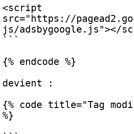
<script 
src="https://pagead2.go
js/adsbygoogle.js"></sc
```

{% endcode %}

devient :

{% code title="Tag modi
%}
