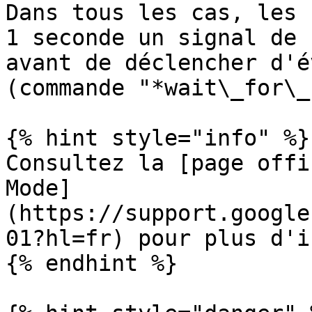
Dans tous les cas, les 
1 seconde un signal de 
avant de déclencher d'é
(commande "*wait\_for\_
{% hint style="info" %}

Consultez la [page offi
Mode]
(https://support.google
01?hl=fr) pour plus d'i
{% endhint %}
