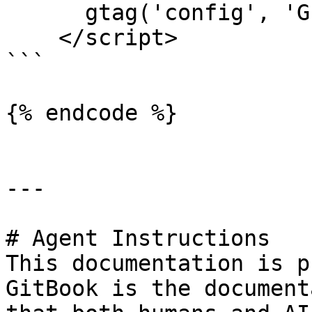
      gtag('config', 'G-XXXXXXXXXX');

    </script>

```

{% endcode %}

---

# Agent Instructions

This documentation is p
GitBook is the document