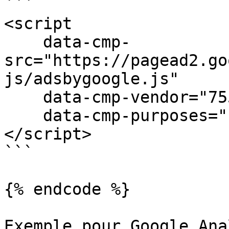
```

<script

    data-cmp-
src="https://pagead2.go
js/adsbygoogle.js"

    data-cmp-vendor="755"

    data-cmp-purposes="1,3,4">

</script>

```

{% endcode %}

Exemple pour Google Ana