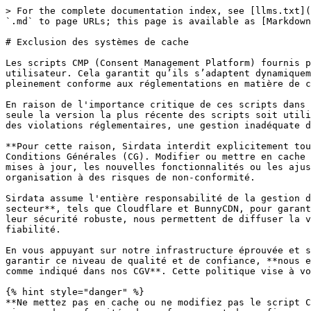
> For the complete documentation index, see [llms.txt](
`.md` to page URLs; this page is available as [Markdown
# Exclusion des systèmes de cache

Les scripts CMP (Consent Management Platform) fournis p
utilisateur. Cela garantit qu’ils s’adaptent dynamiquem
pleinement conforme aux réglementations en matière de c
En raison de l'importance critique de ces scripts dans 
seule la version la plus récente des scripts soit utili
des violations réglementaires, une gestion inadéquate d
**Pour cette raison, Sirdata interdit explicitement tou
Conditions Générales (CG). Modifier ou mettre en cache 
mises à jour, les nouvelles fonctionnalités ou les ajus
organisation à des risques de non-conformité.

Sirdata assume l'entière responsabilité de la gestion d
secteur**, tels que Cloudflare et BunnyCDN, pour garant
leur sécurité robuste, nous permettent de diffuser la v
fiabilité.

En vous appuyant sur notre infrastructure éprouvée et s
garantir ce niveau de qualité et de confiance, **nous e
comme indiqué dans nos CGV**. Cette politique vise à vo
{% hint style="danger" %}

**Ne mettez pas en cache ou ne modifiez pas le script C