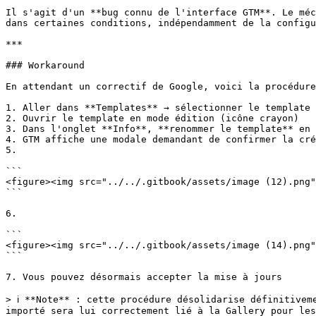
Il s'agit d'un **bug connu de l'interface GTM**. Le méc
dans certaines conditions, indépendamment de la configu
***

### Workaround

En attendant un correctif de Google, voici la procédure
1. Aller dans **Templates** → sélectionner le template 
2. Ouvrir le template en mode édition (icône crayon)

3. Dans l'onglet **Info**, **renommer le template** en 
4. GTM affiche une modale demandant de confirmer la cré
5.

```

<figure><img src="../../.gitbook/assets/image (12).png"
```

6.

```

<figure><img src="../../.gitbook/assets/image (14).png"
```

7. Vous pouvez désormais accepter la mise à jours

> ℹ️ **Note** : cette procédure désolidarise définitive
importé sera lui correctement lié à la Gallery pour les