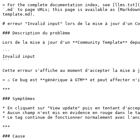
> For the complete documentation index, see [llms.txt](
`.md` to page URLs; this page is available as [Markdown
template.md).

# erreur "Invalid input" lors de la mise à jour d'un Co
### Description du problème

Lors de la mise à jour d'un **Community Template** depu
```

Invalid input

```

Cette erreur s'affiche au moment d'accepter la mise à j
> ⚠️ Ce bug est **générique à GTM** et peut affecter n'
***

### Symptômes

* En cliquant sur "View update" puis en tentant d'accep
* Aucun champ n'est mis en évidence en rouge dans le ta
* Le tag continue de fonctionner normalement avec l'anc
***

### Cause
