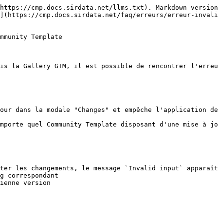
https://cmp.docs.sirdata.net/llms.txt). Markdown version
](https://cmp.docs.sirdata.net/faq/erreurs/erreur-invali
mmunity Template

is la Gallery GTM, il est possible de rencontrer l'erreu
our dans la modale "Changes" et empêche l'application de
importe quel Community Template disposant d'une mise à jo
ter les changements, le message `Invalid input` apparaît
g correspondant

ienne version
